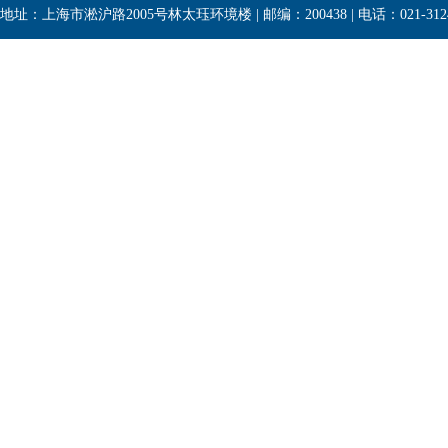
地址：上海市淞沪路2005号林太珏环境楼 | 邮编：200438 | 电话：021-3124