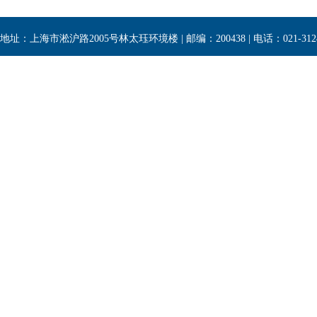
Consistency
【主讲人】Maren Höver
地址：上海市淞沪路2005号林太珏环境楼 | 邮编：200438 | 电话：021-3124
2026/06/16 | 星期二 | 10:00
【题 目】谁在春季触发了厄尔尼诺?
【主讲人】梁宇
2026/07/24 | 星期五 | 10:00
【题 目】近二十年火山和极端野火事件对平流层水汽含
【主讲人】彭艺峰
2026/07/02 | 星期四 | 09:30
【题 目】CARE大气辐射传输模型发展及应用
【主讲人】胡斯勒图