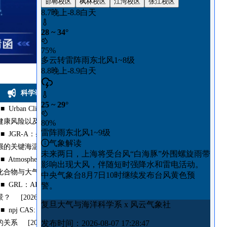
1
2
3
4
5
6
更多>>
科学研究
■
Urban Climate：揭示长三角极端高温热点区域及其
健康风险以及城市效应在其...
[2026-08-04]
■
JGR-A：条件非线性最优扰动揭示影响台风快速增
强的关键海温区域
[2026-08-04]
■
Atmospheric Environment：赵德峰课题组获得羰基
化合物与大气二次有机气溶...
[2026-07-29]
■
GRL：AI气象模型能否预测训练中“未见”的场
景？
[2026-07-29]
■
npj CAS: 热带气旋起源与其生命周期最大强度之间
的关系
[2026-07-21]