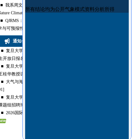
■
我系周文教授团队极端降水风险研究成果入选
Nature Climate Change 编辑亮...
[2026-07-12]
■
QJRMS：AI天气模型中台风路径的误差增长动力
学与可预报性
[2026-07-06]
更多>>
通知公告
■
复旦大学大气与海洋科学系2026年全国优秀大学
生开放日报名通知
[2026-06-24]
■
复旦大学大气与海洋科学系李首位助理教授联合
王桂华教授课题组联合招聘博士后
[2026-06-04]
■
大气与海洋科学系招聘青年教师1名
[2026-06-
01]
■
复旦大学大气与海洋科学系/大气科学研究院张峰
课题组招聘博士后
[2026-05-26]
■
2026国际暑期学校报名已开启
[2026-03-30]