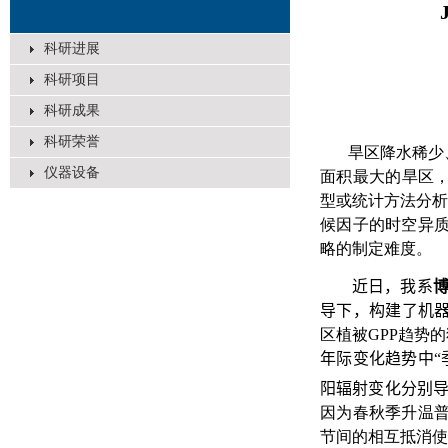
科研进展
科研项目
科研成果
科研荣誉
旱区降水稀少
仪器设备
面积最大的旱区
型或统计方法分析
候因子的时空异
略的制定难度。
近日，我系
导下，构建了机
区植被
GPP
趋势的
年际变化趋势中“
阳辐射变化分别
因为春秋季升温
节间的相互抵消使