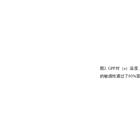
图
2. GPP
对（
a
）温度
的敏感性通过了
95%