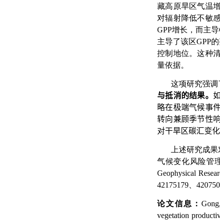
藏高原旱区气温
对辐射降低不敏
GPP
增长，而主导
主导了该区
GPP
的
控制地位。这种清
量依据。
这项研究强调
与抵消的结果。
略在极端气候事件
转向兼顾季节性
对干旱区碳汇变化
上述研究成果
气候变化风险管
Geophysical Resear
42175179
、
420750
论文信息：
Gong,
vegetation producti