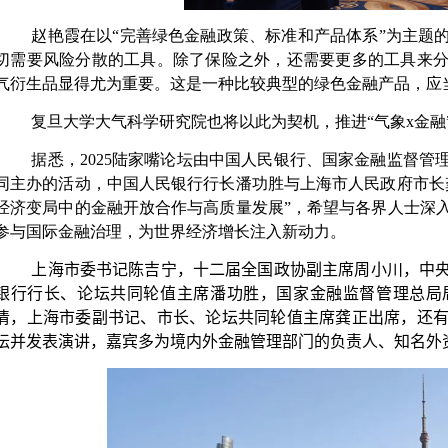
赵艳霞在以“完善绿色金融政策、标准和产品体系”为主题
切需要风险分散的工具。除了保险之外，还需要更多的工具来
气衍生品显得尤为重要。这是一种比较典型的绿色金融产品，应
复旦大学大气科学研究院也将以此为契机，推进“气象
x
金融
据悉，
2025
陆家嘴论坛由中国人民银行、国家金融监督管
同主办的活动，中国人民银行行长潘功胜与上海市人民政府市长
经济变局中的金融开放合作与高质量发展”，希望与各界人士深
参与国际金融治理，为世界经济增长注入新动力。
上海市委书记陈吉宁，十二届全国政协副主席周小川，中
银行行长、论坛共同轮值主席潘功胜，国家金融监督管理总局
清，上海市委副书记、市长、论坛共同轮值主席龚正出席，还
坛并发表演讲，嘉宾多为境内外金融管理部门的负责人、知名外